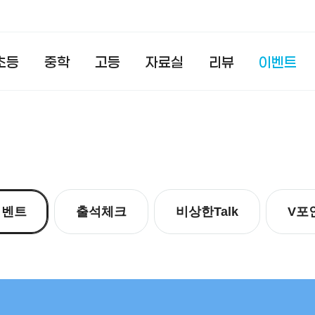
초등
중학
고등
자료실
리뷰
이벤트
이벤트
출석체크
비상한Talk
V포