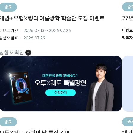
종
종료
27
개념+유형X링티 여름방학 학습단 모집 이벤트
이벤트
이벤트 기간
2026.07.13
~
2026.07.26
당첨자
당첨자 발표
2026.07.29
당첨자 확인
종
종료
개념
오투X궤도​ 과학의 날 특집​ 강연