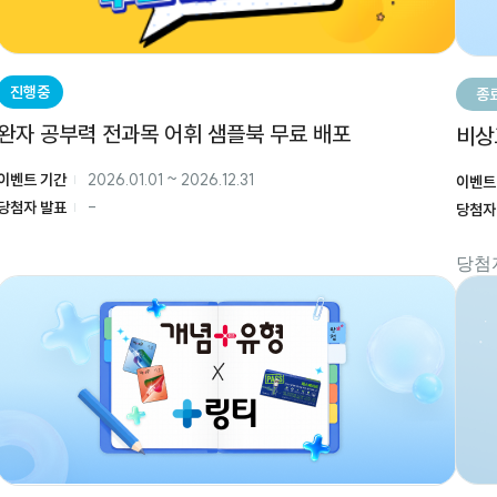
진행중
종
완자 공부력 전과목 어휘 샘플북 무료 배포
비상
이벤트 기간
2026.01.01
~
2026.12.31
이벤트
당첨자 발표
-
당첨자
당첨