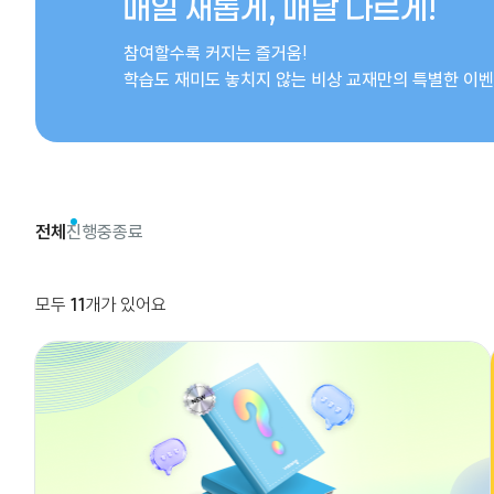
매일 새롭게, 매달 다르게!
참여할수록 커지는 즐거움!
학습도 재미도 놓치지 않는 비상 교재만의 특별한 이
원하는 옵션을 선택하세요:
전체
진행중
종료
모두
11
개가 있어요