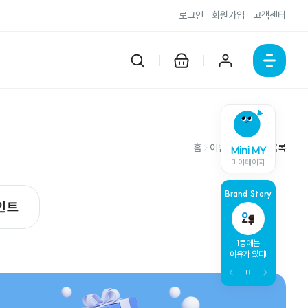
로그인
회원가입
고객센터
홈
이벤트
이벤트 목록
Mini MY
마이페이지
Brand Story
인트
개념과 유형
내신만점
1등에는
핵심은 
한 권에 담다
한 권으로 끝!
이유가 있다!
자신감은