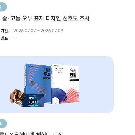
료
년 중·고등 오투 표지 디자인 선호도 조사
 기간
2026.07.07
~
2026.07.09
 발표
-
료
루트X유형만렙 체험단 모집