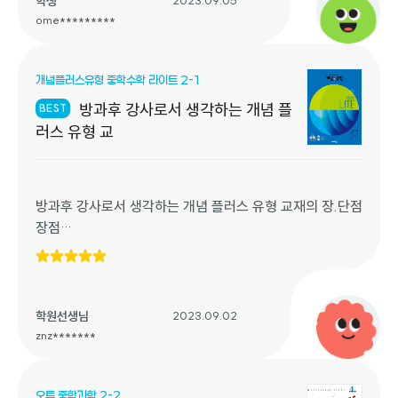
학생
2023.09.05
문제 해결 능력 향상: 책 내의 다양한 예제와 연습 문제를 풀
ome*********
면서 학생들의 문제 해결 능력이 향상됩니다.
시험 대비: "개념플러스 유형 라이트"는 수능이나 기타 중요
개념플러스유형 중학수학 라이트 2-1
한 시험을 준비하는 데 도움이 되는 자료를 포함하고 있어
학업 성취를 높일 수 있습니다.
방과후 강사로서 생각하는 개념 플
BEST
자기주도 학습: 이 책을 통해 학생들은 자신의 학습 속도에
러스 유형 교
맞게 수학을 공부할 수 있으며, 자기주도 학습 능력을 향상
시킬 수 있습니다.
반 일등을 도와준 시험대비책과 문제풀이책 ,이 책의 도움을
방과후 강사로서 생각하는 개념 플러스 유형 교재의 장.단점
통해 수학 공부를 효과적으로 진행할 수 있을 것입니다.감사
장점
함당 !!!
1) 수업 진도용과 개별 과제용으로 교재를 분리하여 사용할
비상교육 넘감사해여ㅠㅠㅠㅠㅠㅠㅠ
수 있어서 좋다.
2) 개념 설명이 알차면서도, 수준별로 유형별로 문제를 꼼
꼼히 풀어볼 수 있어서 좋다.
학원선생님
2023.09.02
3) 수업 진도나갈 때, 문제의 양이 너무 많지 않아서 아이들
znz*******
의 부담이 적은 편이다.
단점
오투 중학과학 2-2