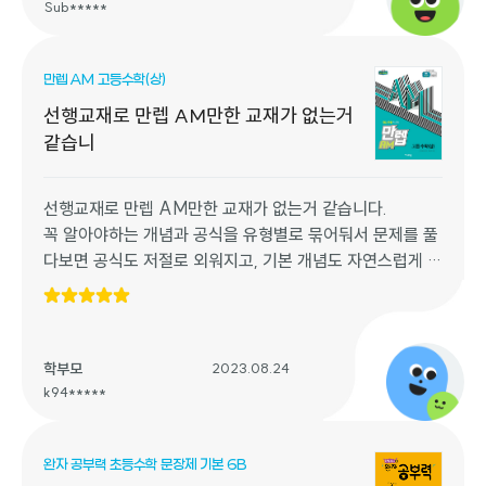
국어 진짜 못했는데 지금 중1 때부터 지금 중3까지 3년동안
Sub*****
항상 한끝 국어 교재만 풀었는데……..진짜 너무 좋아요 너
무넘 추천드려요 꼭 한번씩 풀어보시길…..
만렙 AM 고등수학(상)
진짜 정리가 너무넘 잘 되어있어요ㅠㅠㅠ 그리고
이건 강의 추천 이지만 임영원 선생님이신가..? 남자분이신
선행교재로 만렙 AM만한 교재가 없는거
데 이분 강의 들으시면서 문제 푸시면 진짜
같습니
국어 학원은 안도녀도 됩니다. 제가 비상 아이비츠라는 학원
다녔다가 끊고 저분 임영원선생님 강의 들으면서 공부 했는
선행교재로 만렙 AM만한 교재가 없는거 같습니다.
데 학원이랑 진짜 똑같이 알려주셔요….. 이건 진짜 구라가
꼭 알아야하는 개념과 공식을 유형별로 묶어둬서 문제를 풀
아닙니다. 진짜 똑같애서 깜짝놀랐어요 가르치는 방식이 똑
다보면 공식도 저절로 외워지고, 기본 개념도 자연스럽게 익
같나? 할 정도로 똑같았어요
혀지는거 같았습니다. 만렙 AM을 끝내고 만렙 PM을 풀면
무튼 한끝 교재 강격 추천.
기초부터 심화까지 탄탄히 공부 할 수 있을거요
학부모
2023.08.24
k94*****
완자 공부력 초등수학 문장제 기본 6B