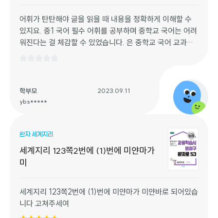
어휘가 탄탄해야 글을 읽을 때 내용을 정확하게 이해할 수
있지요. 중1 국어 필수 어휘를 공부하며 중학교 국어는 어려
워진다는 걸 체감할 수 있었습니다. 은 중학교 국어 교과서
를 분석해서 학생들이 알아야 할 개념어와 주제어가 잘 정리
되어 집중하기 좋았어요. 공부하면서 새롭게 알게 된 어휘가
많아서 중학교 올라가기 전에 미리 공부하길 잘했다는 생각
이 들었어요. 처음에는 모르는 어휘가 수두룩해서 당황했는
학부모
2023.09.11
데 공부할수록 어휘가 점점 확장되어 가는 게 느껴졌어요.
ybs*****
주제별로 알아보는 한자성어, 특강체크 등 한 번 읽고 쓱 넘
겨가지 않게 퀴즈로 다시 한 번 더 잡아주니 오래 기억 되겠
완자 세계지리
더라구요.
또한 감상 체크와 정답 해설지의 지문 해제가 작품 이해하는
세계지리 123쪽2번에 (1)번에 미얀마가
데 많은 도움이 되었습니다.
미
세계지리 123쪽2번에 (1)번에 미얀마가 미얀바로 되어있습
니다 고쳐주세여