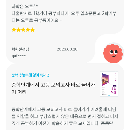
과학은 오투^^
타출판사로 1학기에 공부하다가, 오투 입소문듣고 2학기부
터는 오투로 공부중이에요.
스스로 정리하기 부분이 특히 매력적이에요.
그냥 쓰고 그치는 게 아니라, 쓰면서 한번 더 정리할 수 있고
사진으로도 볼 수 있어서 학교 단원평가 보기 전날 공부하기
너무 좋을 것 같아요.
학원선생님
2023.08.28
역시 비상이라는 생각이 듭니다^^
quf****
앞으로 과학은 오투!
오투는 비상!
중학 수능독해 영어 독해 3
비상으로 비상하는 꿈을 꿉니다.
좋은 교재 만들어주셔서 감사합니다.
중학단계에서 고등 모의고사 바로 들어가
기 어려
중학단계에서 고등 모의고사 바로 들어가기 어려울때 디딤
돌 역할을 하고 부담스럽지 않은 내용으로 먼저 접하고 나서
깊게 공부하기 이전에 학습하기 좋은 교재입니다. 중등단계