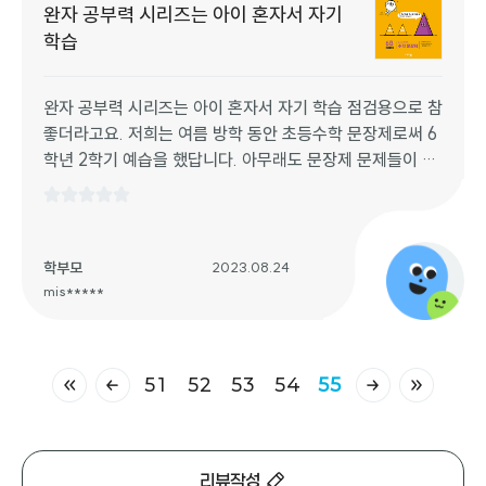
완자 공부력 시리즈는 아이 혼자서 자기
학습
완자 공부력 시리즈는 아이 혼자서 자기 학습 점검용으로 참
좋더라고요. 저희는 여름 방학 동안 초등수학 문장제로써 6
학년 2학기 예습을 했답니다. 아무래도 문장제 문제들이 글
이 많아서 읽기를 싫어하는 초등학생들에게 문제에서 무엇
을 캐치해야 할 지, 또 무엇을 물어 보는지를 공부력을 통해
서 꾸준히 훈련을 할 수가 있었습니다 문장제 문제들을 유형
별로 2 종류씩 매일 학습하고 마무리하기로 혼자서 마무리
학부모
2023.08.24
를 하는데, 혼자서도 무리 없이 풀 수 있고 부담 없이 한 권
mis*****
을 뚝딱 풀어 낼 수가 있어서 참 좋더라고요. 보통 문장제가
문제 풀이 같은 서술형 형식으로 많이 나오는데, 그것도 같
이 대비를 할 수가 있어서 참 좋았답니다.
51
52
53
54
55
처음 페이지
이전 페이지
다음 페이지
마지막 페
리뷰작성