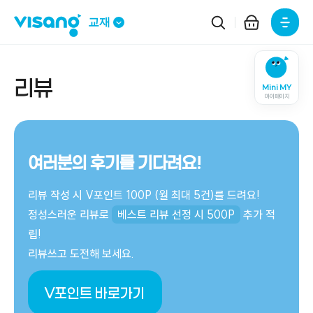
주요메뉴
교재
리뷰
Mini MY
마이페이지
여러분의 후기를 기다려요!
리뷰 작성 시 V포인트 100P (월 최대 5건)를 드려요!
정성스러운 리뷰로
베스트 리뷰 선정 시 500P
추가 적
립!
리뷰쓰고 도전해 보세요.
V포인트 바로가기