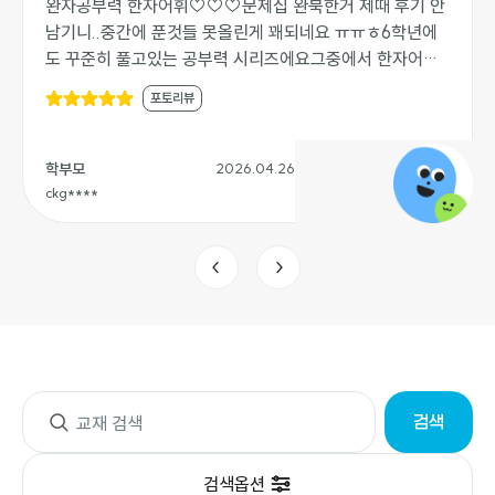
완자공부력 한자어휘♡♡♡문제집 완북한거 제때 후기 안
남기니..중간에 푼것들 못올린게 꽤되네요 ㅠㅠㅎ6학년에
도 꾸준히 풀고있는 공부력 시리즈에요그중에서 한자어휘
도 꾸준히 학습중이에요.습터디하면서 학습 했는데 요즘에
포토리뷰
는 스스로 펼쳐서 매일 학습하니 금방 완북했네요♡한자와
한자어휘의 중요성은 학년이 오르면서 크게 느껴져요. 한자
한자어휘는 고학년 될수록 챙기기 어려운데 하루 4쪽으로
학부모
2026.04.26
아이도 쉽고 잘챙기기 좋은 한자어휘 공부력 교재지요^^
ckg****
요즘에는 표지에도완공예정 캐릭터가 나와서 넘 귀여워요.
어휘교재는 완공이 캐릭있어서 더 좋아하는거보면 아이들
도 캐릭터 덕분에 더 친근하게 느끼는거같아요.♡.♡그림
과 한자로 교과서 필수어휘를 알수있어서 아이스스로 학습
하기 좋아요.알맞은 어휘와 뜻을 배우고어휘를 가지고 글도
써보면서 학습을 하지요.단순히 단어를 암기하는것이 아니
라뜻과 쓰임을 배우는것이 좋은교재랍니다♡어휘력이 자
리뷰 목록
연스럽게 늘고학교 공부에서 확실히 도움이 되더라구요.다
검색
음단계도 이어서 학습하려구합니다.아이도 끝까지 학습해
서 뿌듯해하네요♡열공한 아이 칭찬하면서 글 마무리합니
다 ^_^
검색옵션