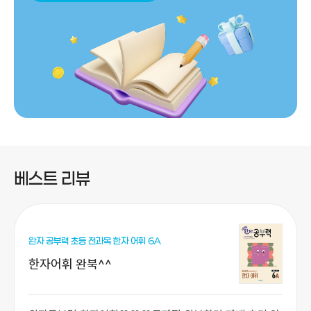
베스트 리뷰
완자 공부력 초등 전과목 한자 어휘 6A
한자어휘 완북^^