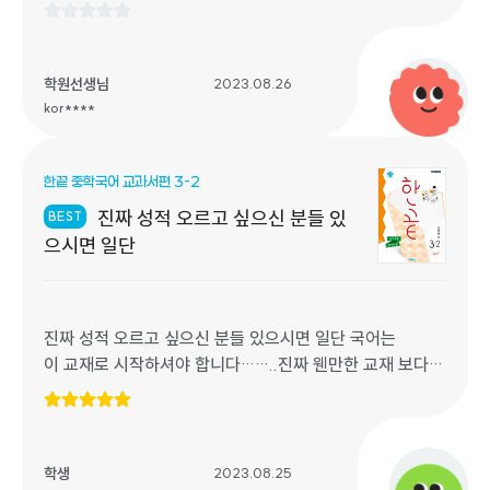
에서 이런 시리즈북이 많지 않은데 표지도 보라보라하고 예
뻐요~
우선 어휘학습-> 대표 유형기출풀기로 워밍업 후 해결전략
세우기->실전 모의고사 연습 !! 코스처럼 학습하게 구성되
학원선생님
2023.08.26
어있어요. 탄탄하게 학습하기에 내용이 적지는 않습니다 모
kor****
의고사가 5회까지 구성되어있어서, 좀더 필요하면 추가학
습가능해요^^
한끝 중학국어 교과서편 3-2
-문제 다 풀고 지문 옆 QR코드 있어 들을수 있습니다.
-워크북은 복습으로 풀어보기
진짜 성적 오르고 싶으신 분들 있
BEST
-부가자료 학습 활용
으시면 일단
진짜 성적 오르고 싶으신 분들 있으시면 일단 국어는
이 교재로 시작하셔야 합니다……..진짜 웬만한 교재 보다
더 좋아요 일단 정리가 너무너무 잘 되어깄고 이해하기 쉽게
되어 있어서 국어 못하시는 분들은 이 교재 한학기에 다 풀
고 그 뭐지 시험대비 책이 하나 더 있는데 기말 보기 한 한달
전에 풀면 90은 진짜 찍고 들어갑니다. 진짜 제가
학생
2023.08.25