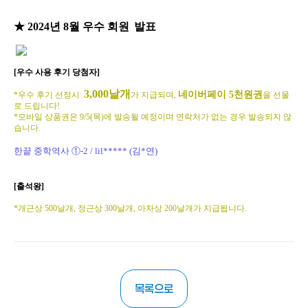
★ 2024년 8월 우수 회원
발표
[우수 사용 후기 당첨자]
3,000날개
네이버페이 5천원권
*우수 후기 선정시
가 지급되며,
을 선물
로 드립니다!
*모바일 상품권은 9/5(목)에 발송될 예정이며 연락처가 없는 경우 발송되지 않
습니다.
한끝 중학역사 ①-2 / lil***** (김*연)
[출석왕]
*개근상 500날개, 정근상 300날개, 아차상 200날개가 지급됩니다.
목록으로