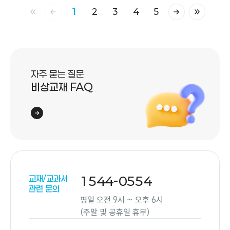
1
2
3
4
5
처음 페이지
이전 페이지
다음 페이지
마지막 페
자주 묻는 질문
비상교재 FAQ
교재/교과서
1544-0554
관련 문의
평일 오전 9시 ~ 오후 6시
(주말 및 공휴일 휴무)