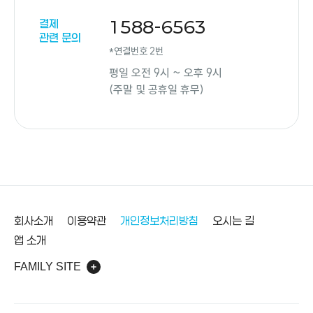
결제
1588-6563
관련 문의
*연결번호 2번
평일 오전 9시 ~ 오후 9시
(주말 및 공휴일 휴무)
바닥글
회사소개
이용약관
개인정보처리방침
오시는 길
앱 소개
FAMILY SITE